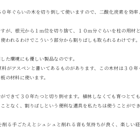
５０年ぐらいの木を切り倒して使いますので、二酸化炭素を効率
ですが、根元から１ｍ位を切り捨て、１０ｍ分ぐらいを柱の用材
に使われるわけでこういう部分から割りばしも取られるわけです
用した環境にも優しい製品なのです。
原料がアスペンと書いてあるものがあります、この木材は３０年
合板の材料に使います。
幹ができて３０年たつと切り倒せます。植林しなくても育つとて
ることなく、割りばしという便利な道具を私たちは使うことがで
を削る手ごたえとシュシュと削れる音も気持ちが良く、楽しい