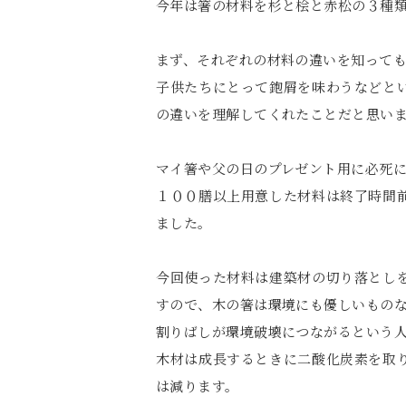
今年は箸の材料を杉と桧と赤松の３種
まず、それぞれの材料の違いを知って
子供たちにとって鉋屑を味わうなどと
の違いを理解してくれたことだと思い
マイ箸や父の日のプレゼント用に必死
１００膳以上用意した材料は終了時間
ました。
今回使った材料は建築材の切り落とし
すので、木の箸は環境にも優しいもの
割りばしが環境破壊につながるという
木材は成長するときに二酸化炭素を取
は減ります。