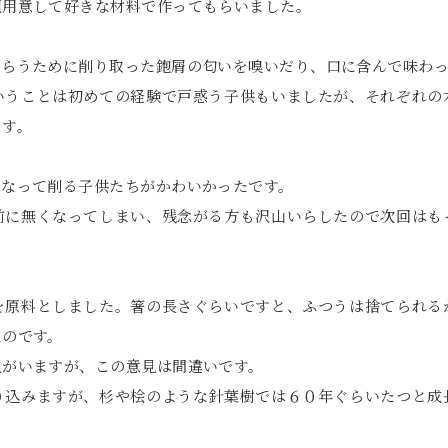
類用意して好きな材料で作ってもらいました。
もらうために削り取った鉋屑の匂いを嗅いだり、口に含んで味わ
いうことは初めての経験で戸惑う子供もいましたが、それぞれの
ます。
になって削る子供たちがかわいかったです。
前に無くなってしまい、残念がる方も沢山いらしたので次回はも
を原料としました。箸の長さぐらいですと、ふつうは捨てられる
なのです。
人がいますが、この意見は間違いです。
り込みますが、杉や桧のような針葉樹では６０年ぐらいたつと成