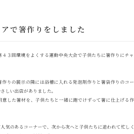
ェアで箸作りをしました
第４３回環境をよくする運動中央大会で子供たちに箸作りにチ
箸作りの展示の隣には浴槽に入れる発泡剤作りと箸袋作りのコ
やさしい出店がありました。
用意した箸材を、子供たちと一緒に鉋でけずって箸に仕上げる
ど人気のあるコーナーで、次から次へと子供たちに追われて忙し