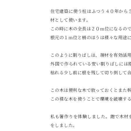
住宅建築に使う柱はふつう４０年から
材として使います。
この時に木の全長は２０ｍ位になるの
根元の１ｍ位と梢のほうは様々な用途
このように割りばしは、端材を有効活
外国で作られている安い割りばしには
枯れる少し前に根を残して切り倒して
この木は便利な木で放っておくとまた
この様な木を使うことで環境を破壊す
私も箸作りを体験しました。鉋で木材
をしました。