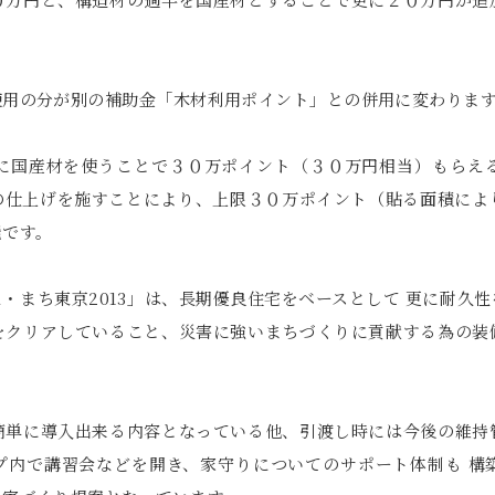
使用の分が別の補助金「木材利用ポイント」との併用に変わりま
に国産材を使うことで３０万ポイント（３０万円相当）もらえ
の仕上げを施すことにより、上限３０万ポイント（貼る面積によ
能です。
・まち東京2013」は、長期優良住宅をベースとして 更に耐久
をクリアしていること、災害に強いまちづくりに貢献する為の装
簡単に導入出来る内容となっている他、引渡し時には今後の維持
プ内で講習会などを開き、家守りについてのサポート体制も 構