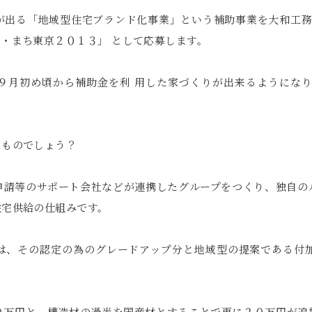
が出る「地域型住宅ブランド化事業」という補助事業を大和工
・まち東京２０１３」 として応募します。
９月初め頃から補助金を利 用した家づくりが出来るようにな
うものでしょう？
申請等のサポート会社などが連携したグループをつくり、独自の
住宅供給の仕組みです。
は、その認定の為のグレードアップ分と地域型の提案である付
０万円と、構造材の過半を国産材とすることで更に２０万円が追